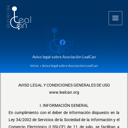
Ir
al
contenido
Aviso legal sobre Asociación LealCan
Inicio
Aviso legal sobre Asociación LealCan
AVISO LEGAL Y CONDICIONES GENERALES DE USO
www.lealcan.org
I. INFORMACIÓN GENERAL
En cumplimiento con el deber de información dispuesto en la
Ley 34/2002 de Servicios de la Sociedad de la Información y el
Comercio Electrónico (LSSI-CE) de 11 de julio, se facilitan a