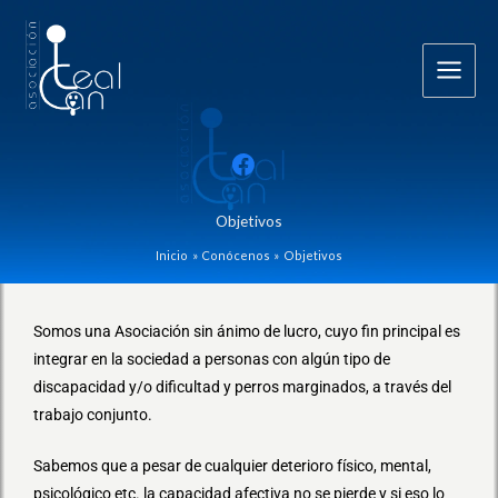
Ir
al
contenido
Objetivos
Inicio
Conócenos
Objetivos
Somos una Asociación sin ánimo de lucro, cuyo fin principal es
integrar en la sociedad a personas con algún tipo de
discapacidad y/o dificultad y perros marginados, a través del
trabajo conjunto.
Sabemos que a pesar de cualquier deterioro físico, mental,
psicológico etc. la capacidad afectiva no se pierde y si eso lo