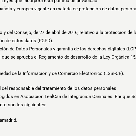
Leyes que incorpora esta política de privacidad
spañola y europea vigente en materia de protección de datos persona
 del Consejo, de 27 de abril de 2016, relativo a la protección de l
ción de estos datos (RGPD).
cción de Datos Personales y garantía de los derechos digitales (LO
l que se aprueba el Reglamento de desarrollo de la Ley Orgánica 15
ociedad de la Información y de Comercio Electrónico (LSSI-CE).
d del responsable del tratamiento de los datos personales
cogidos en Asociación LealCan de Integración Canina es:
Enrique So
cto son los siguientes:
iamadrid.