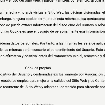
ia y el uso del Sitio Web, y pueden también, por ejemplo, ayudar a i
r la fecha y hora de visitas al Sitio Web, las páginas visionadas, 
 embargo, ninguna cookie permite que esta misma pueda contactarse
cookie puede extraer información del disco duro del Usuario o rob
archivo Cookie es que el usuario dé personalmente esa información 
deran datos personales. Por tanto, a las mismas les será de aplica
ón de las mismas será necesario el consentimiento del Usuario. Est
ón afirmativa y positiva, antes del tratamiento inicial, removible 
Cookies propias
ositivo del Usuario y gestionadas exclusivamente por Asociación L
 recaba se emplea para mejorar la calidad del Sitio Web y su Cont
 recurrente del Sitio Web y adaptar el contenido para ofrecerle co