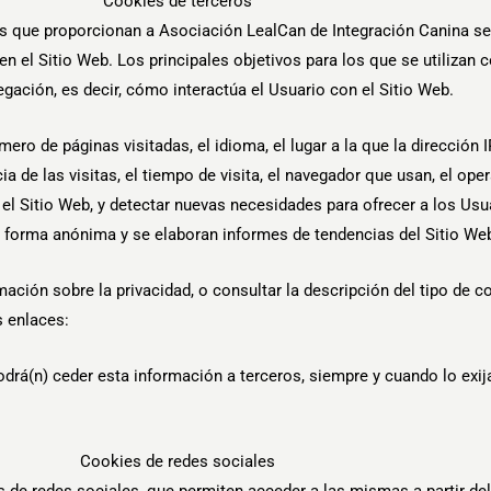
Cookies de terceros
as que proporcionan a Asociación LealCan de Integración Canina se
 en el Sitio Web. Los principales objetivos para los que se utilizan
egación, es decir, cómo interactúa el Usuario con el Sitio Web.
mero de páginas visitadas, el idioma, el lugar a la que la dirección 
 de las visitas, el tiempo de visita, el navegador que usan, el ope
ar el Sitio Web, y detectar nuevas necesidades para ofrecer a los Us
 forma anónima y se elaboran informes de tendencias del Sitio Web s
ción sobre la privacidad, o consultar la descripción del tipo de co
s enlaces:
drá(n) ceder esta información a terceros, siempre y cuando lo exija
Cookies de redes sociales
 de redes sociales, que permiten acceder a las mismas a partir del