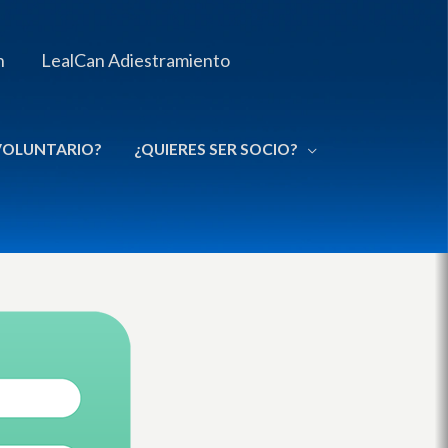
n
LealCan Adiestramiento
 VOLUNTARIO?
¿QUIERES SER SOCIO?